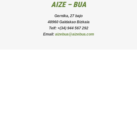
AIZE – BUA
Gernika, 27 bajo
48960 Galdakao Bizkaia
Telf: +(34) 944 567 292
Email:
aizebua@aizebua.com