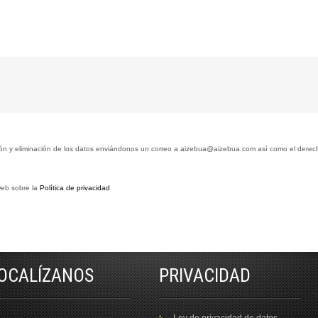
tación y eliminación de los datos enviándonos un correo a aizebua@aizebua.com así como el dere
web sobre la
Política de privacidad
OCALÍZANOS
PRIVACIDAD